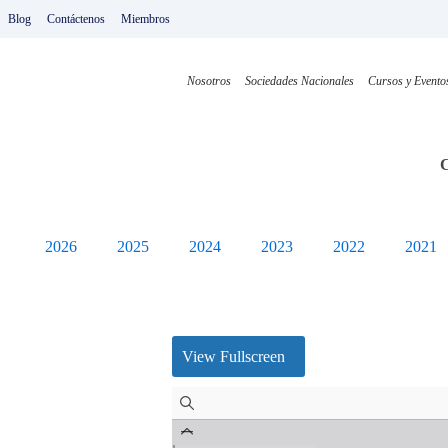
Ir
Blog
Contáctenos
Miembros
al
contenido
Nosotros
Sociedades Nacionales
Cursos y Evento
C
2026
2025
2024
2023
2022
2021
View Fullscreen