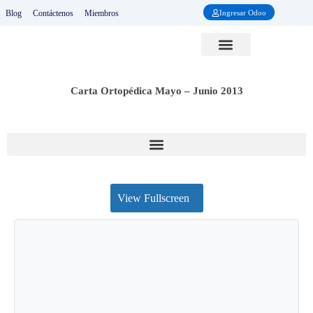
Ir
Blog
Contáctenos
Miembros
Ingresar Odoo
al
contenido
Sociedades Nacionales
Cursos y Eventos
Revista RCOT
Carta Ortopedica
Proyecto Ponseti
Carta Ortopédica Mayo – Junio 2013
View Fullscreen