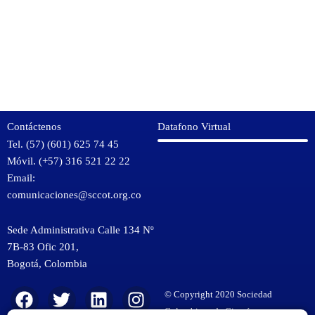
Contáctenos
Datafono Virtual
Tel. (57) (601) 625 74 45
Móvil. (+57) 316 521 22 22
Email:
comunicaciones@sccot.org.co
Sede Administrativa Calle 134 Nº
7B-83 Ofic 201,
Bogotá
,
Colombia
KMSPico
F
T
Y
L
I
© Copyright 2020 Sociedad
Download
a
w
o
i
n
Colombiana de Cirugía
KMSPico