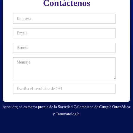
c
i
u
n
s
Contáctenos
Download
e
t
t
k
t
Olimp
b
t
u
e
a
казино
Empresa
o
e
b
d
g
beste
o
r
e
i
r
online
Dirección de correo electrónico
k
n
a
casino
m
Kms
Asunto
Comentarios / Preguntas
activator
download
Glory
Casino
Meritking
Elon
Casino
Escriba el resultado de 1+1
Kmspico
Activator
Gransino
sccot.org.co es marca propia de la Sociedad Colombiana de Cirugía Ortopédica
Ice
y Traumatología.
Casino
Bonus
Aviator