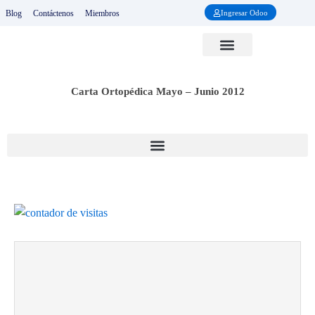
Ir
Blog
Contáctenos
Miembros
Ingresar Odoo
al
contenido
Sociedades Nacionales
Cursos y Eventos
Revista RCOT
Carta Ortopedica
Proyecto Ponseti
Carta Ortopédica Mayo – Junio 2012