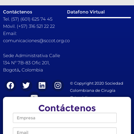
Contáctenos
Datafono Virtual
Tel. (57) (601) 625 74 45
Móvil. (+57) 316 521 22 22
Email:
comunicaciones@sccot.org.co
Sede Administrativa Calle
134 Nº 7B-83 Ofic 201,
Bogotá
,
Colombia
KMSPico
F
T
Y
L
I
© Copyright 2020 Sociedad
Download
a
w
o
i
n
Colombiana de Cirugía
KMSPico
c
i
u
n
s
Ortopédica y
Download
e
t
t
k
t
Traumatología.
Contáctenos
Olimp
b
t
u
e
a
казино
Empresa
o
e
b
d
g
beste
o
r
e
i
r
online
Dirección de correo electrónico