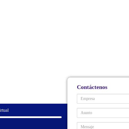
Contáctenos
Empresa
rtual
Asunto
Comentarios / Preguntas