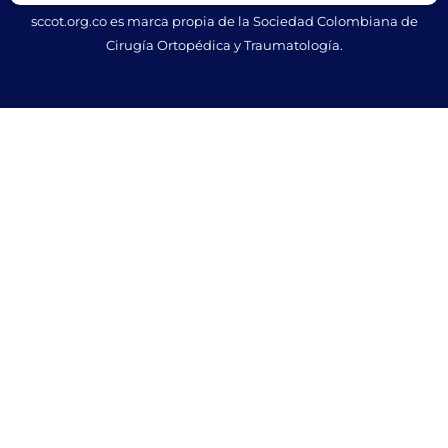
Ice
sccot.org.co es marca propia de la Sociedad Colombiana de
Casino
Cirugía Ortopédica y Traumatología.
Bonus
Aviator
Game
Download
KMSAuto
KMSAuto
Activator
Youtube
Downloader
Kmspico