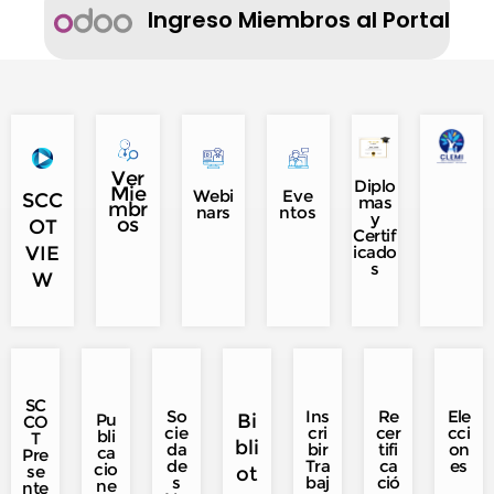
Ingreso Miembros al Portal
Ver
Diplo
Mie
Webi
Eve
SCC
mas
mbr
nars
ntos
y
os
OT
Certif
VIE
icado
s
W
SC
So
Ins
Re
Ele
Pu
Bi
CO
cie
cri
cer
cci
bli
T
bli
da
bir
tifi
on
ca
Pre
de
Tra
ca
es
cio
se
ot
s
baj
ció
ne
nte