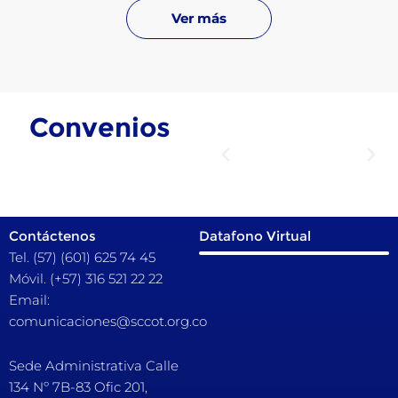
Ver más
Convenios
Contáctenos
Datafono Virtual
Tel. (57) (601) 625 74 45
Móvil. (+57) 316 521 22 22
Email:
comunicaciones@sccot.org.co
Sede Administrativa Calle
134 Nº 7B-83 Ofic 201,