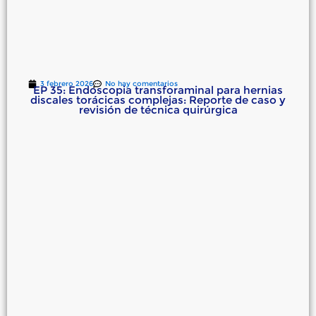
3 febrero 2026
No hay comentarios
EP 35: Endoscopia transforaminal para hernias
discales torácicas complejas: Reporte de caso y
revisión de técnica quirúrgica