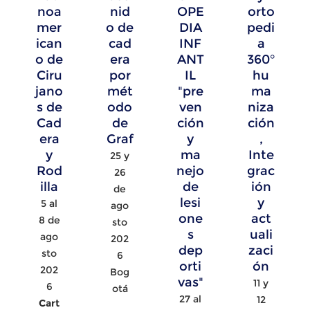
noa
nid
OPE
orto
mer
o de
DIA
pedi
ican
cad
INF
a
o de
era
ANT
360°
Ciru
por
IL
hu
jano
mét
"pre
ma
s de
odo
ven
niza
Cad
de
ción
ción
era
Graf
y
,
y
ma
Inte
25 y
Rod
nejo
grac
26
illa
de
ión
de
lesi
y
5 al
ago
one
act
8 de
sto
s
uali
ago
202
dep
zaci
sto
6
orti
ón
202
Bog
vas"
11 y
6
otá
27 al
12
Cart