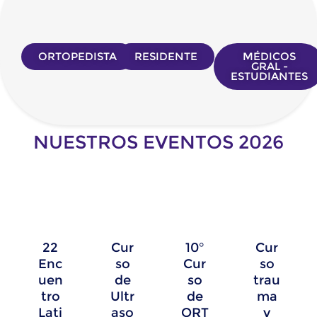
ORTOPEDISTA
RESIDENTE
MÉDICOS
GRAL -
ESTUDIANTES
NUESTROS EVENTOS 2026
22
Cur
10°
Cur
Enc
so
Cur
so
uen
de
so
trau
tro
Ultr
de
ma
Lati
aso
ORT
y