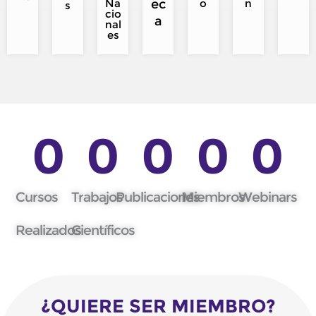
Na
ec
o
n
s
cio
a
nal
es
0
0
0
0
0
Cursos
Trabajos
Publicaciones
Miembros
Webinars
Realizados
Científicos
¿QUIERE SER MIEMBRO?