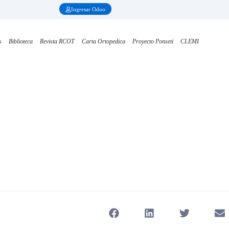
Ingresar Odoo
s
Biblioteca
Revista RCOT
Carta Ortopedica
Proyecto Ponseti
CLEMI
Webinar Tomografía con apoyo en el pie plano