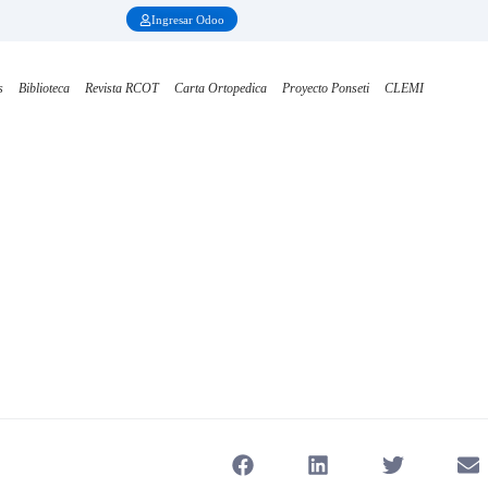
Ingresar Odoo
s
Biblioteca
Revista RCOT
Carta Ortopedica
Proyecto Ponseti
CLEMI
ebinar Celebración Nacional y Latinoamericana de la DIABET