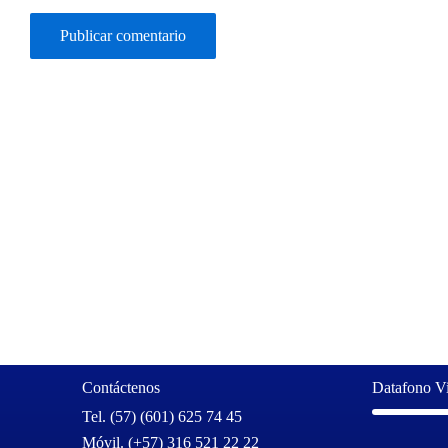
Contáctenos
Datafono Vi
Tel. (57) (601) 625 74 45
Móvil. (+57) 316 521 22 22