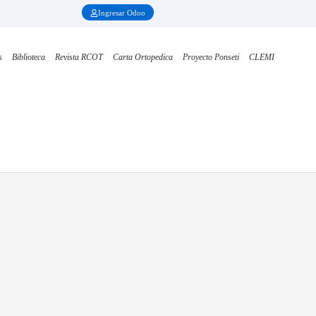
Ingresar Odoo
s
Biblioteca
Revista RCOT
Carta Ortopedica
Proyecto Ponseti
CLEMI
medida en cirugía de revisión con defecto acetabular Paprosky 3B