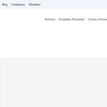
Ir
Blog
Contáctenos
Miembros
al
contenido
Nosotros
Sociedades Nacionales
Cursos y Evento
EP 74. Implante hecho a 