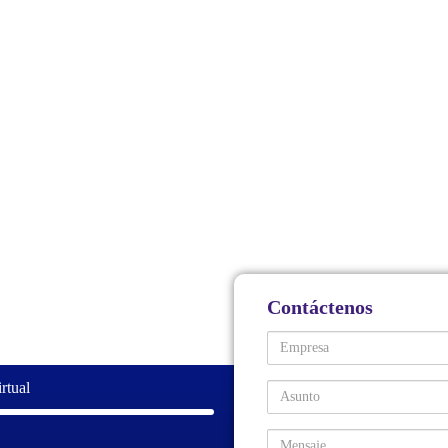
Contáctenos
Empresa
rtual
Asunto
Comentarios / Preguntas