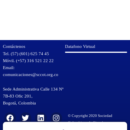
Contáctenos
Datafono Virtual
Tel. (57) (601) 625 74 45
Móvil. (+57) 316 521 22 22
Email:
comunicaciones@sccot.org.co
Sede Administrativa Calle 134 Nº
7B-83 Ofic 201,
Bogotá
,
Colombia
KMSPico
F
T
Y
L
I
© Copyright 2020 Sociedad
Download
a
w
o
i
n
Colombiana de Cirugía
KMSPico
Ortopédica y Traumatología.