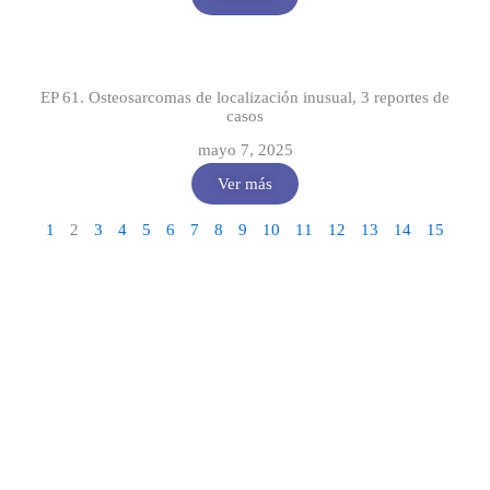
EP 61. Osteosarcomas de localización inusual, 3 reportes de
casos
mayo 7, 2025
Ver más
1
2
3
4
5
6
7
8
9
10
11
12
13
14
15