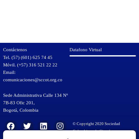
Contáctenos
Datafono Virtual
Tel. (57) (601) 625 74 45
Móvil. (+57) 316 521 22 22
Email:
comunicaciones@sccot.org.co
Sede Administrativa Calle 134 Nº
7B-83 Ofic 201,
Bogotá
,
Colombia
KMSPico
F
T
Y
L
I
© Copyright 2020 Sociedad
Download
a
w
o
i
n
Colombiana de Cirugía
KMSPico
Ortopédica y Traumatología.