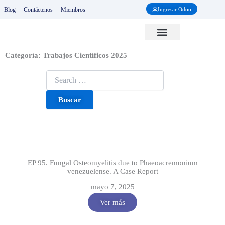
Ir
Blog
Contáctenos
Miembros
Ingresar Odoo
al
contenido
Sociedades Nacionales
Cursos y Eventos
Revista RCOT
Carta Ortopedica
Proyecto Ponseti
Categoría: Trabajos Científicos 2025
Página
Página
Página
Página
Página
Página
Página
Página
Página
Página
Página
Página
Página
Página
Página
EP 95. Fungal Osteomyelitis due to Phaeoacremonium
venezuelense. A Case Report
mayo 7, 2025
Ver más