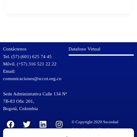
Contáctenos
Datafono Virtual
Tel. (57) (601) 625 74 45
Móvil. (+57) 316 521 22 22
Email:
comunicaciones@sccot.org.co
Sede Administrativa Calle 134 Nº
7B-83 Ofic 201,
Bogotá
,
Colombia
KMSPico
F
T
Y
L
I
© Copyright 2020 Sociedad
Download
a
w
o
i
n
Colombiana de Cirugía
KMSPico
Ortopédica y Traumatología.