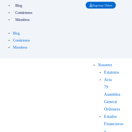
Ir
Blog
Ingresar Odoo
al
Contáctenos
contenido
Miembros
Blog
Contáctenos
Miembros
Nosotros
Estatutos
Acta
79
Asamblea
General
Ordinaria
Estados
Financieros
a