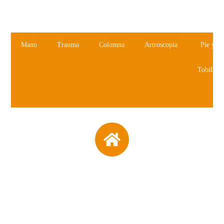
Mano
Trauma
Columna
Artroscopia
Pie y
Tobillo
EP87 Alargamiento
agudo de
braquimetatarsia con